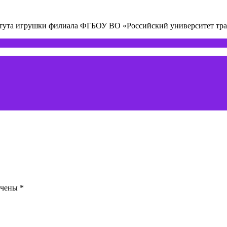
титута игрушки филиала ФГБОУ ВО «Российский университет т
ечены
*