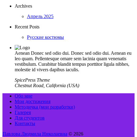
Archives
Апрель 2025
Recent Posts
Русские костюмы
Aenean Donec sed odio dui. Donec sed odio dui. Aenean eu
leo quam. Pellentesque ornare sem lacinia quam venenatis
vestibulum. Curabitur blandit tempus porttitor ligula nibhes,
molestie id vivers dapibus iaculis.
SpicePress Theme
Chestnut Road, California (USA)
Обо мне
Мои достижения
Методичка (мои разработки)
Галерея
Для студентов
Контакты
Павлова Людмила Николаевна
© 2026