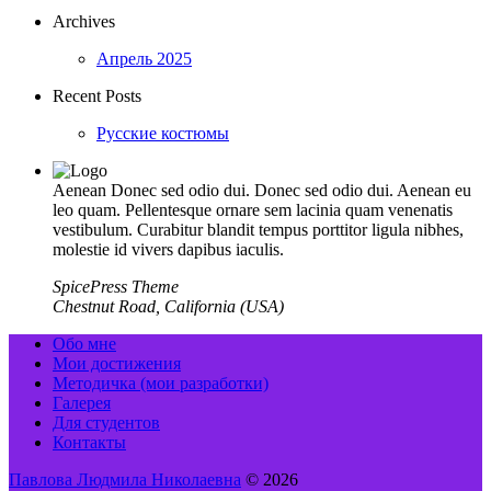
Archives
Апрель 2025
Recent Posts
Русские костюмы
Aenean Donec sed odio dui. Donec sed odio dui. Aenean eu
leo quam. Pellentesque ornare sem lacinia quam venenatis
vestibulum. Curabitur blandit tempus porttitor ligula nibhes,
molestie id vivers dapibus iaculis.
SpicePress Theme
Chestnut Road, California (USA)
Обо мне
Мои достижения
Методичка (мои разработки)
Галерея
Для студентов
Контакты
Павлова Людмила Николаевна
© 2026