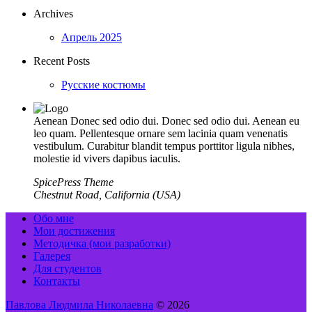
Archives
Апрель 2025
Recent Posts
Русские костюмы
Aenean Donec sed odio dui. Donec sed odio dui. Aenean eu
leo quam. Pellentesque ornare sem lacinia quam venenatis
vestibulum. Curabitur blandit tempus porttitor ligula nibhes,
molestie id vivers dapibus iaculis.
SpicePress Theme
Chestnut Road, California (USA)
Обо мне
Мои достижения
Методичка (мои разработки)
Галерея
Для студентов
Контакты
Павлова Людмила Николаевна
© 2026