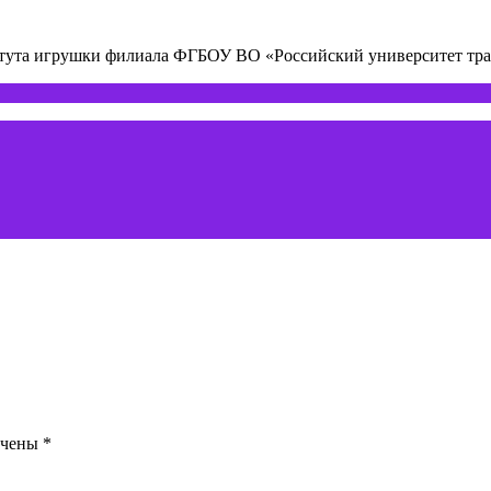
титута игрушки филиала ФГБОУ ВО «Российский университет т
ечены
*