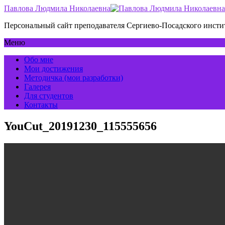
Павлова Людмила Николаевна
Персональный сайт преподавателя Сергиево-Посадского инс
Меню
Обо мне
Мои достижения
Методичка (мои разработки)
Галерея
Для студентов
Контакты
YouCut_20191230_115555656