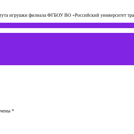
титута игрушки филиала ФГБОУ ВО «Российский университет т
ечены
*