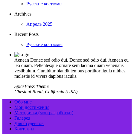
Русские костюмы
Archives
Апрель 2025
Recent Posts
Русские костюмы
Aenean Donec sed odio dui. Donec sed odio dui. Aenean eu
leo quam. Pellentesque ornare sem lacinia quam venenatis
vestibulum. Curabitur blandit tempus porttitor ligula nibhes,
molestie id vivers dapibus iaculis.
SpicePress Theme
Chestnut Road, California (USA)
Обо мне
Мои достижения
Методичка (мои разработки)
Галерея
Для студентов
Контакты