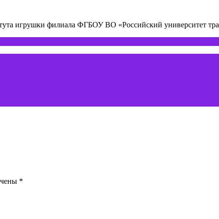
титута игрушки филиала ФГБОУ ВО «Российский университет т
ечены
*