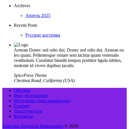
Archives
Апрель 2025
Recent Posts
Русские костюмы
Aenean Donec sed odio dui. Donec sed odio dui. Aenean eu
leo quam. Pellentesque ornare sem lacinia quam venenatis
vestibulum. Curabitur blandit tempus porttitor ligula nibhes,
molestie id vivers dapibus iaculis.
SpicePress Theme
Chestnut Road, California (USA)
Обо мне
Мои достижения
Методичка (мои разработки)
Галерея
Для студентов
Контакты
Павлова Людмила Николаевна
© 2026