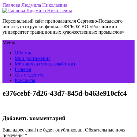
Павлова Людмила Николаевна
Персональный сайт преподавателя Сергиево-Посадского
института игрушки филиала ФГБОУ ВО «Российский
университет традиционных художественных промыслов»
Меню
Обо мне
Мои достижения
Методичка (мои разработки)
Галерея
Для студентов
Контакты
e376cebf-7d26-43d7-845d-b463e910cfc4
Добавить комментарий
Ваш адрес email не будет опубликован.
Обязательные поля
помечены
*