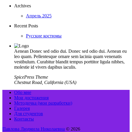
Archives
Апрель 2025
Recent Posts
Русские костюмы
Aenean Donec sed odio dui. Donec sed odio dui. Aenean eu
leo quam. Pellentesque ornare sem lacinia quam venenatis
vestibulum. Curabitur blandit tempus porttitor ligula nibhes,
molestie id vivers dapibus iaculis.
SpicePress Theme
Chestnut Road, California (USA)
Обо мне
Мои достижения
Методичка (мои разработки)
Галерея
Для студентов
Контакты
Павлова Людмила Николаевна
© 2026