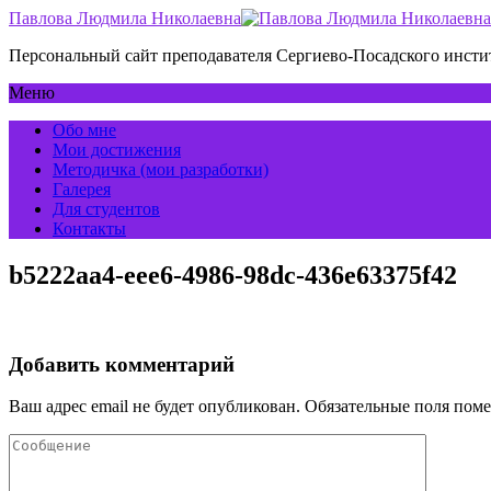
Павлова Людмила Николаевна
Персональный сайт преподавателя Сергиево-Посадского инс
Меню
Обо мне
Мои достижения
Методичка (мои разработки)
Галерея
Для студентов
Контакты
b5222aa4-eee6-4986-98dc-436e63375f42
Добавить комментарий
Ваш адрес email не будет опубликован.
Обязательные поля пом