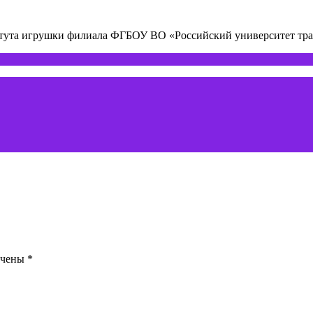
титута игрушки филиала ФГБОУ ВО «Российский университет т
ечены
*