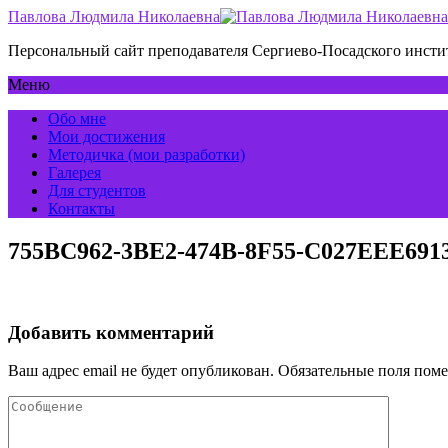
Павлова Людмила Николаевна
Персональный сайт преподавателя Сергиево-Посадского инс
Меню
Обо мне
Мои достижения
Методичка (мои разработки)
Галерея
Для студентов
Контакты
755BC962-3BE2-474B-8F55-C027EEE691
Добавить комментарий
Ваш адрес email не будет опубликован.
Обязательные поля пом