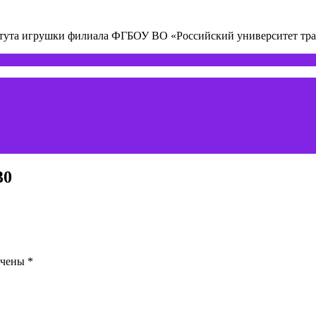
титута игрушки филиала ФГБОУ ВО «Российский университет т
30
ечены
*