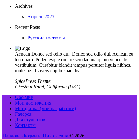
Archives
Апрель 2025
Recent Posts
Русские костюмы
Aenean Donec sed odio dui. Donec sed odio dui. Aenean eu
leo quam. Pellentesque ornare sem lacinia quam venenatis
vestibulum. Curabitur blandit tempus porttitor ligula nibhes,
molestie id vivers dapibus iaculis.
SpicePress Theme
Chestnut Road, California (USA)
Обо мне
Мои достижения
Методичка (мои разработки)
Галерея
Для студентов
Контакты
Павлова Людмила Николаевна
© 2026