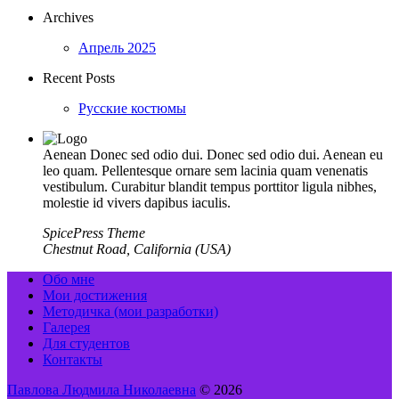
Archives
Апрель 2025
Recent Posts
Русские костюмы
Aenean Donec sed odio dui. Donec sed odio dui. Aenean eu
leo quam. Pellentesque ornare sem lacinia quam venenatis
vestibulum. Curabitur blandit tempus porttitor ligula nibhes,
molestie id vivers dapibus iaculis.
SpicePress Theme
Chestnut Road, California (USA)
Обо мне
Мои достижения
Методичка (мои разработки)
Галерея
Для студентов
Контакты
Павлова Людмила Николаевна
© 2026