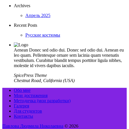
Archives
Апрель 2025
Recent Posts
Русские костюмы
Aenean Donec sed odio dui. Donec sed odio dui. Aenean eu
leo quam. Pellentesque ornare sem lacinia quam venenatis
vestibulum. Curabitur blandit tempus porttitor ligula nibhes,
molestie id vivers dapibus iaculis.
SpicePress Theme
Chestnut Road, California (USA)
Обо мне
Мои достижения
Методичка (мои разработки)
Галерея
Для студентов
Контакты
Павлова Людмила Николаевна
© 2026