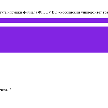
титута игрушки филиала ФГБОУ ВО «Российский университет т
ечены
*