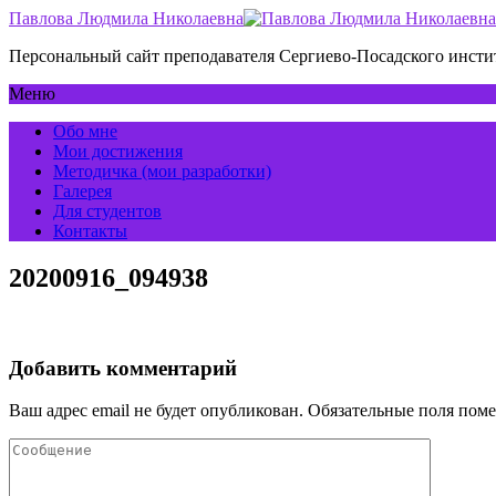
Павлова Людмила Николаевна
Персональный сайт преподавателя Сергиево-Посадского инс
Меню
Обо мне
Мои достижения
Методичка (мои разработки)
Галерея
Для студентов
Контакты
20200916_094938
Добавить комментарий
Ваш адрес email не будет опубликован.
Обязательные поля пом