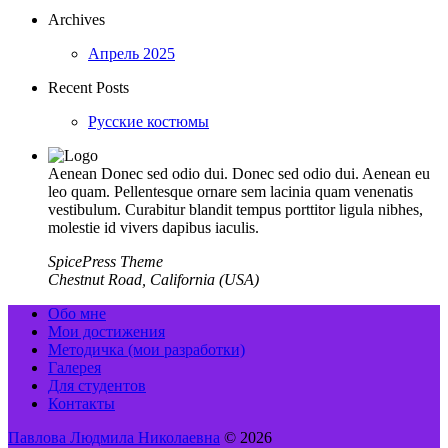
Archives
Апрель 2025
Recent Posts
Русские костюмы
Aenean Donec sed odio dui. Donec sed odio dui. Aenean eu
leo quam. Pellentesque ornare sem lacinia quam venenatis
vestibulum. Curabitur blandit tempus porttitor ligula nibhes,
molestie id vivers dapibus iaculis.
SpicePress Theme
Chestnut Road, California (USA)
Обо мне
Мои достижения
Методичка (мои разработки)
Галерея
Для студентов
Контакты
Павлова Людмила Николаевна
© 2026