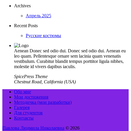
Archives
Апрель 2025
Recent Posts
Русские костюмы
Aenean Donec sed odio dui. Donec sed odio dui. Aenean eu
leo quam. Pellentesque ornare sem lacinia quam venenatis
vestibulum. Curabitur blandit tempus porttitor ligula nibhes,
molestie id vivers dapibus iaculis.
SpicePress Theme
Chestnut Road, California (USA)
Обо мне
Мои достижения
Методичка (мои разработки)
Галерея
Для студентов
Контакты
Павлова Людмила Николаевна
© 2026