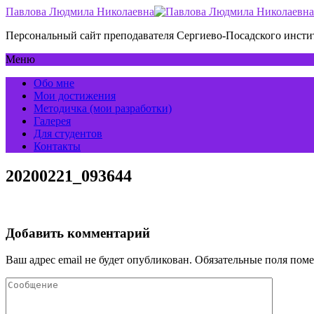
Павлова Людмила Николаевна
Персональный сайт преподавателя Сергиево-Посадского инс
Меню
Обо мне
Мои достижения
Методичка (мои разработки)
Галерея
Для студентов
Контакты
20200221_093644
Добавить комментарий
Ваш адрес email не будет опубликован.
Обязательные поля пом