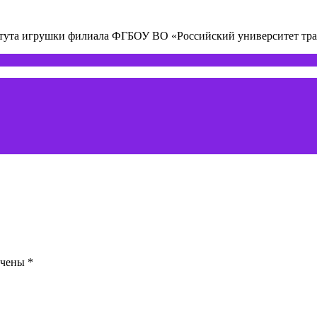
титута игрушки филиала ФГБОУ ВО «Российский университет т
ечены
*