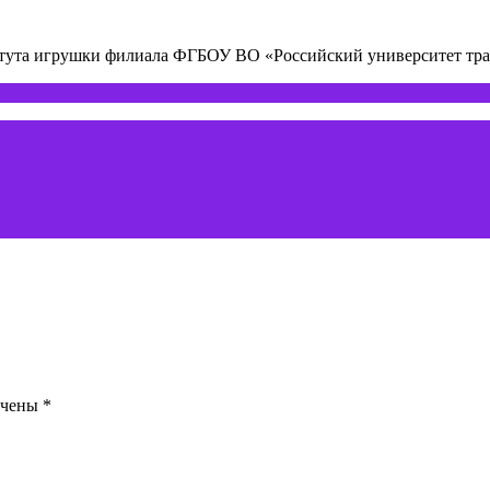
титута игрушки филиала ФГБОУ ВО «Российский университет т
ечены
*