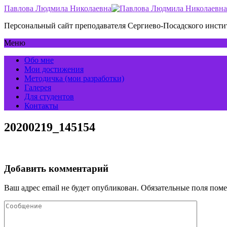
Павлова Людмила Николаевна
Персональный сайт преподавателя Сергиево-Посадского инс
Меню
Обо мне
Мои достижения
Методичка (мои разработки)
Галерея
Для студентов
Контакты
20200219_145154
Добавить комментарий
Ваш адрес email не будет опубликован.
Обязательные поля пом