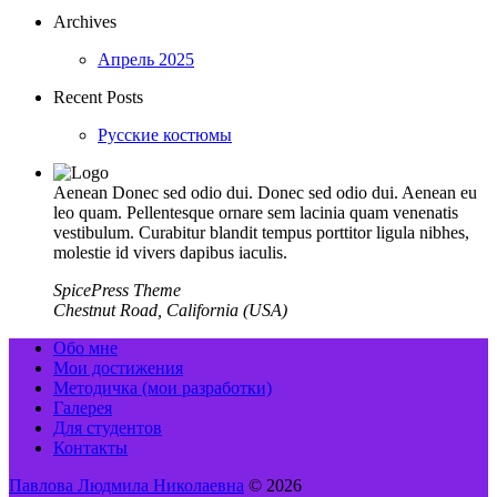
Archives
Апрель 2025
Recent Posts
Русские костюмы
Aenean Donec sed odio dui. Donec sed odio dui. Aenean eu
leo quam. Pellentesque ornare sem lacinia quam venenatis
vestibulum. Curabitur blandit tempus porttitor ligula nibhes,
molestie id vivers dapibus iaculis.
SpicePress Theme
Chestnut Road, California (USA)
Обо мне
Мои достижения
Методичка (мои разработки)
Галерея
Для студентов
Контакты
Павлова Людмила Николаевна
© 2026