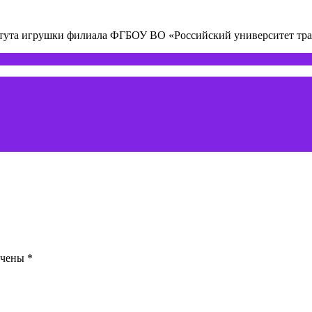
титута игрушки филиала ФГБОУ ВО «Российский университет т
ечены
*