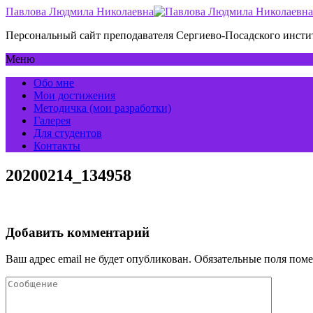
Павлова Людмила Николаевна
Персональный сайт преподавателя Сергиево-Посадского инс
Меню
Обо мне
Мои достижения
Методичка (мои разработки)
Галерея
Для студентов
Контакты
20200214_134958
Добавить комментарий
Ваш адрес email не будет опубликован.
Обязательные поля пом