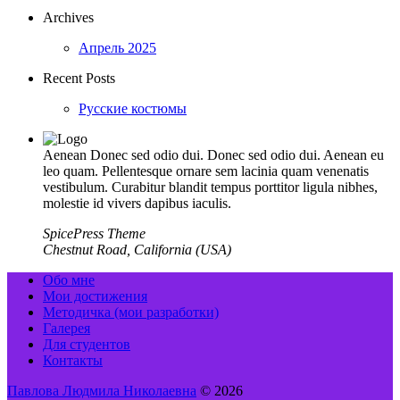
Archives
Апрель 2025
Recent Posts
Русские костюмы
Aenean Donec sed odio dui. Donec sed odio dui. Aenean eu
leo quam. Pellentesque ornare sem lacinia quam venenatis
vestibulum. Curabitur blandit tempus porttitor ligula nibhes,
molestie id vivers dapibus iaculis.
SpicePress Theme
Chestnut Road, California (USA)
Обо мне
Мои достижения
Методичка (мои разработки)
Галерея
Для студентов
Контакты
Павлова Людмила Николаевна
© 2026