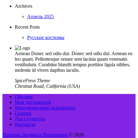
Archives
Апрель 2025
Recent Posts
Русские костюмы
Aenean Donec sed odio dui. Donec sed odio dui. Aenean eu
leo quam. Pellentesque ornare sem lacinia quam venenatis
vestibulum. Curabitur blandit tempus porttitor ligula nibhes,
molestie id vivers dapibus iaculis.
SpicePress Theme
Chestnut Road, California (USA)
Обо мне
Мои достижения
Методичка (мои разработки)
Галерея
Для студентов
Контакты
Павлова Людмила Николаевна
© 2026