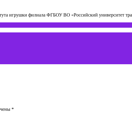
титута игрушки филиала ФГБОУ ВО «Российский университет т
ечены
*