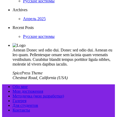
Русские костюмы
Archives
Апрель 2025
Recent Posts
Русские костюмы
Aenean Donec sed odio dui. Donec sed odio dui. Aenean eu
leo quam. Pellentesque ornare sem lacinia quam venenatis
vestibulum. Curabitur blandit tempus porttitor ligula nibhes,
molestie id vivers dapibus iaculis.
SpicePress Theme
Chestnut Road, California (USA)
Обо мне
Мои достижения
Методичка (мои разработки)
Галерея
Для студентов
Контакты