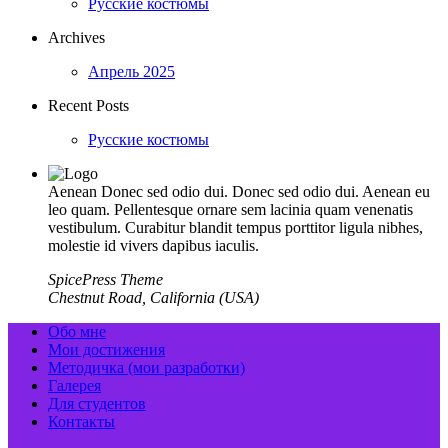
Русские костюмы
Archives
Апрель 2025
Recent Posts
Русские костюмы
Aenean Donec sed odio dui. Donec sed odio dui. Aenean eu
leo quam. Pellentesque ornare sem lacinia quam venenatis
vestibulum. Curabitur blandit tempus porttitor ligula nibhes,
molestie id vivers dapibus iaculis.
SpicePress Theme
Chestnut Road, California (USA)
Обо мне
Мои достижения
Методичка (мои разработки)
Галерея
Для студентов
Контакты