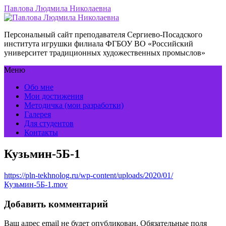
Павлова Людмила Николаевна
Персональный сайт преподавателя Сергиево-Посадского
института игрушки филиала ФГБОУ ВО «Российский
университет традиционных художественных промыслов»
Меню
Обо мне
Мои достижения
Методичка (мои разработки)
Галерея
Для студентов
Контакты
Кузьмин-5Б-1
https://pln-tekhnolog.ru/wp-content/uploads/2020/01/
Кузьмин-5Б-1.mov
Добавить комментарий
Ваш адрес email не будет опубликован.
Обязательные поля