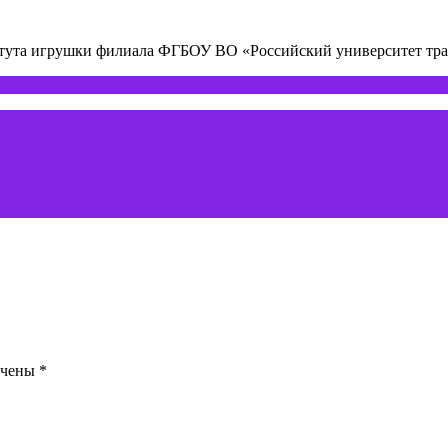
титута игрушки филиала ФГБОУ ВО «Российский университет т
ечены
*