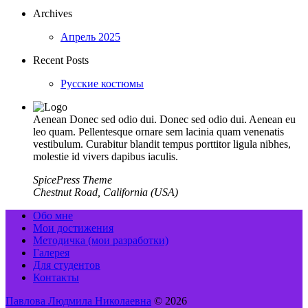
Archives
Апрель 2025
Recent Posts
Русские костюмы
Aenean Donec sed odio dui. Donec sed odio dui. Aenean eu
leo quam. Pellentesque ornare sem lacinia quam venenatis
vestibulum. Curabitur blandit tempus porttitor ligula nibhes,
molestie id vivers dapibus iaculis.
SpicePress Theme
Chestnut Road, California (USA)
Обо мне
Мои достижения
Методичка (мои разработки)
Галерея
Для студентов
Контакты
Павлова Людмила Николаевна
© 2026