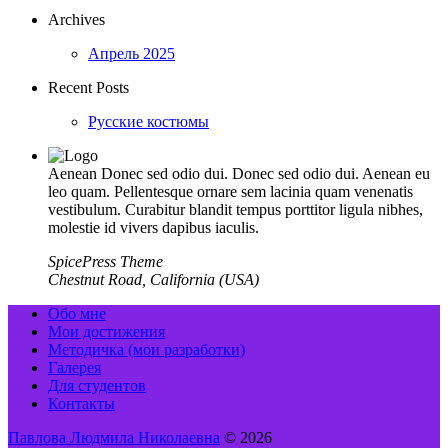
Archives
Апрель 2025
Recent Posts
Русские костюмы
Aenean Donec sed odio dui. Donec sed odio dui. Aenean eu
leo quam. Pellentesque ornare sem lacinia quam venenatis
vestibulum. Curabitur blandit tempus porttitor ligula nibhes,
molestie id vivers dapibus iaculis.
SpicePress Theme
Chestnut Road, California (USA)
Обо мне
Мои достижения
Методичка (мои разработки)
Галерея
Для студентов
Контакты
Павлова Людмила Николаевна
© 2026