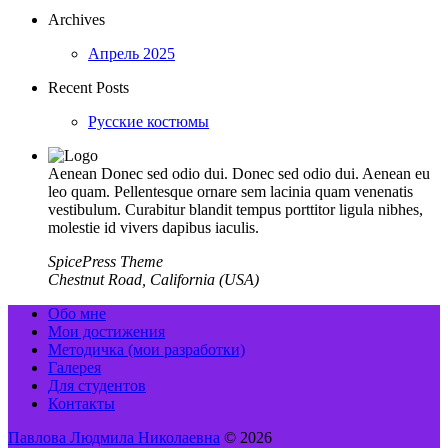
Archives
Апрель 2025
Recent Posts
Русские костюмы
Aenean Donec sed odio dui. Donec sed odio dui. Aenean eu
leo quam. Pellentesque ornare sem lacinia quam venenatis
vestibulum. Curabitur blandit tempus porttitor ligula nibhes,
molestie id vivers dapibus iaculis.
SpicePress Theme
Chestnut Road, California (USA)
Обо мне
Мои достижения
Методичка (мои разработки)
Галерея
Для студентов
Контакты
Павлова Людмила Николаевна
© 2026