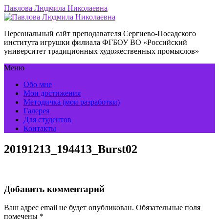
Павлова Людмила Николаевна
Персональный сайт преподавателя Сергиево-Посадского
института игрушки филиала ФГБОУ ВО «Российский
университет традиционных художественных промыслов»
Меню
Обо мне
Мои достижения
Методичка (мои разработки)
Галерея
Для студентов
Контакты
20191213_194413_Burst02
Добавить комментарий
Ваш адрес email не будет опубликован.
Обязательные поля
помечены
*