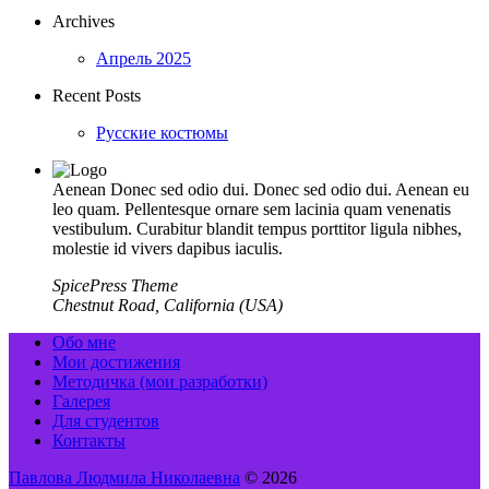
Archives
Апрель 2025
Recent Posts
Русские костюмы
Aenean Donec sed odio dui. Donec sed odio dui. Aenean eu
leo quam. Pellentesque ornare sem lacinia quam venenatis
vestibulum. Curabitur blandit tempus porttitor ligula nibhes,
molestie id vivers dapibus iaculis.
SpicePress Theme
Chestnut Road, California (USA)
Обо мне
Мои достижения
Методичка (мои разработки)
Галерея
Для студентов
Контакты
Павлова Людмила Николаевна
© 2026