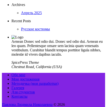
Archives
Апрель 2025
Recent Posts
Русские костюмы
Aenean Donec sed odio dui. Donec sed odio dui. Aenean eu
leo quam. Pellentesque ornare sem lacinia quam venenatis
vestibulum. Curabitur blandit tempus porttitor ligula nibhes,
molestie id vivers dapibus iaculis.
SpicePress Theme
Chestnut Road, California (USA)
Обо мне
Мои достижения
Методичка (мои разработки)
Галерея
Для студентов
Контакты
Павлова Людмила Николаевна
© 2026