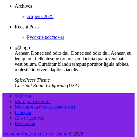
Archives
Апрель 2025
Recent Posts
Русские костюмы
Aenean Donec sed odio dui. Donec sed odio dui. Aenean eu
leo quam. Pellentesque ornare sem lacinia quam venenatis
vestibulum. Curabitur blandit tempus porttitor ligula nibhes,
molestie id vivers dapibus iaculis.
SpicePress Theme
Chestnut Road, California (USA)
Обо мне
Мои достижения
Методичка (мои разработки)
Галерея
Для студентов
Контакты
Павлова Людмила Николаевна
© 2026