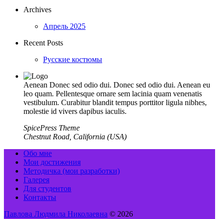
Archives
Апрель 2025
Recent Posts
Русские костюмы
Aenean Donec sed odio dui. Donec sed odio dui. Aenean eu
leo quam. Pellentesque ornare sem lacinia quam venenatis
vestibulum. Curabitur blandit tempus porttitor ligula nibhes,
molestie id vivers dapibus iaculis.
SpicePress Theme
Chestnut Road, California (USA)
Обо мне
Мои достижения
Методичка (мои разработки)
Галерея
Для студентов
Контакты
Павлова Людмила Николаевна
© 2026