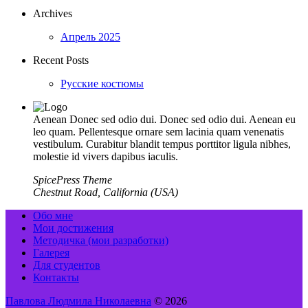
Archives
Апрель 2025
Recent Posts
Русские костюмы
Aenean Donec sed odio dui. Donec sed odio dui. Aenean eu
leo quam. Pellentesque ornare sem lacinia quam venenatis
vestibulum. Curabitur blandit tempus porttitor ligula nibhes,
molestie id vivers dapibus iaculis.
SpicePress Theme
Chestnut Road, California (USA)
Обо мне
Мои достижения
Методичка (мои разработки)
Галерея
Для студентов
Контакты
Павлова Людмила Николаевна
© 2026