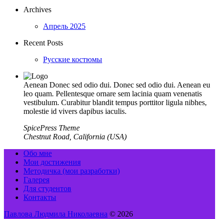
Archives
Апрель 2025
Recent Posts
Русские костюмы
Aenean Donec sed odio dui. Donec sed odio dui. Aenean eu
leo quam. Pellentesque ornare sem lacinia quam venenatis
vestibulum. Curabitur blandit tempus porttitor ligula nibhes,
molestie id vivers dapibus iaculis.
SpicePress Theme
Chestnut Road, California (USA)
Обо мне
Мои достижения
Методичка (мои разработки)
Галерея
Для студентов
Контакты
Павлова Людмила Николаевна
© 2026