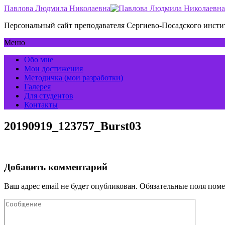
Павлова Людмила Николаевна
Персональный сайт преподавателя Сергиево-Посадского инс
Меню
Обо мне
Мои достижения
Методичка (мои разработки)
Галерея
Для студентов
Контакты
20190919_123757_Burst03
Добавить комментарий
Ваш адрес email не будет опубликован.
Обязательные поля пом