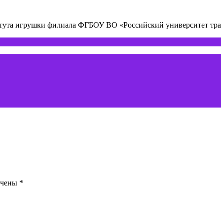
титута игрушки филиала ФГБОУ ВО «Российский университет т
ечены
*