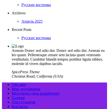
Русские костюмы
Archives
Апрель 2025
Recent Posts
Русские костюмы
Aenean Donec sed odio dui. Donec sed odio dui. Aenean eu
leo quam. Pellentesque ornare sem lacinia quam venenatis
vestibulum. Curabitur blandit tempus porttitor ligula nibhes,
molestie id vivers dapibus iaculis.
SpicePress Theme
Chestnut Road, California (USA)
Обо мне
Мои достижения
Методичка (мои разработки)
Галерея
Для студентов
Контакты