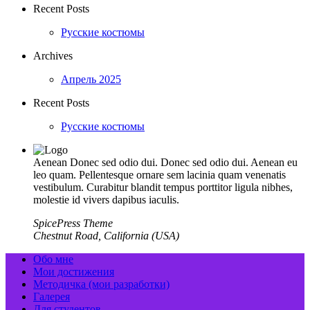
Recent Posts
Русские костюмы
Archives
Апрель 2025
Recent Posts
Русские костюмы
Aenean Donec sed odio dui. Donec sed odio dui. Aenean eu
leo quam. Pellentesque ornare sem lacinia quam venenatis
vestibulum. Curabitur blandit tempus porttitor ligula nibhes,
molestie id vivers dapibus iaculis.
SpicePress Theme
Chestnut Road, California (USA)
Обо мне
Мои достижения
Методичка (мои разработки)
Галерея
Для студентов