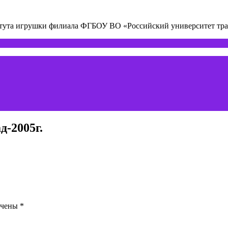
титута игрушки филиала ФГБОУ ВО «Российский университет т
д-2005г.
ечены
*