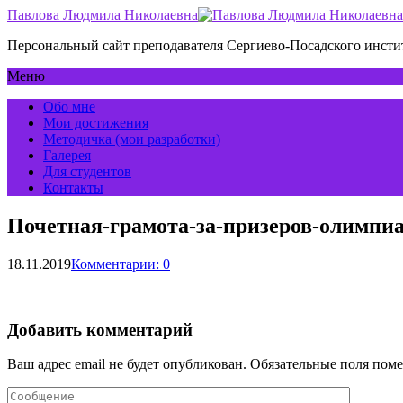
Павлова Людмила Николаевна
Персональный сайт преподавателя Сергиево-Посадского инс
Меню
Обо мне
Мои достижения
Методичка (мои разработки)
Галерея
Для студентов
Контакты
Почетная-грамота-за-призеров-олимпиа
18.11.2019
Комментарии: 0
Добавить комментарий
Ваш адрес email не будет опубликован.
Обязательные поля пом