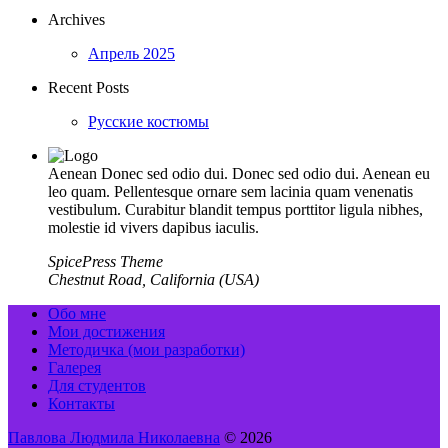
Archives
Апрель 2025
Recent Posts
Русские костюмы
Aenean Donec sed odio dui. Donec sed odio dui. Aenean eu
leo quam. Pellentesque ornare sem lacinia quam venenatis
vestibulum. Curabitur blandit tempus porttitor ligula nibhes,
molestie id vivers dapibus iaculis.
SpicePress Theme
Chestnut Road, California (USA)
Обо мне
Мои достижения
Методичка (мои разработки)
Галерея
Для студентов
Контакты
Павлова Людмила Николаевна
© 2026