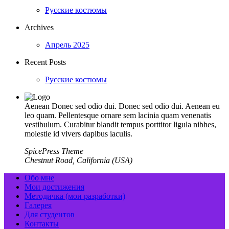
Русские костюмы
Archives
Апрель 2025
Recent Posts
Русские костюмы
Aenean Donec sed odio dui. Donec sed odio dui. Aenean eu
leo quam. Pellentesque ornare sem lacinia quam venenatis
vestibulum. Curabitur blandit tempus porttitor ligula nibhes,
molestie id vivers dapibus iaculis.
SpicePress Theme
Chestnut Road, California (USA)
Обо мне
Мои достижения
Методичка (мои разработки)
Галерея
Для студентов
Контакты