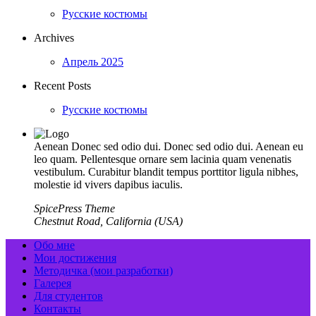
Русские костюмы
Archives
Апрель 2025
Recent Posts
Русские костюмы
Aenean Donec sed odio dui. Donec sed odio dui. Aenean eu
leo quam. Pellentesque ornare sem lacinia quam venenatis
vestibulum. Curabitur blandit tempus porttitor ligula nibhes,
molestie id vivers dapibus iaculis.
SpicePress Theme
Chestnut Road, California (USA)
Обо мне
Мои достижения
Методичка (мои разработки)
Галерея
Для студентов
Контакты