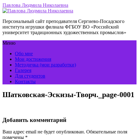
Павлова Людмила Николаевна
Персональный сайт преподавателя Сергиево-Посадского
института игрушки филиала ФГБОУ ВО «Российский
университет традиционных художественных промыслов»
Меню
Обо мне
Мои достижения
Методичка (мои разработки)
Галерея
Для студентов
Контакты
Шатковская-Эскизы-Творч._page-0001
Добавить комментарий
Ваш адрес email не будет опубликован.
Обязательные поля
помечены
*