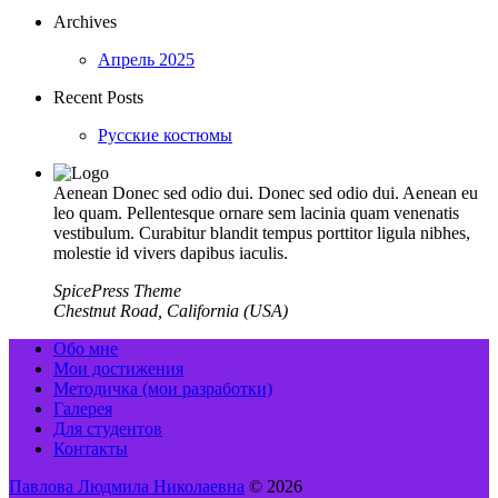
Archives
Апрель 2025
Recent Posts
Русские костюмы
Aenean Donec sed odio dui. Donec sed odio dui. Aenean eu
leo quam. Pellentesque ornare sem lacinia quam venenatis
vestibulum. Curabitur blandit tempus porttitor ligula nibhes,
molestie id vivers dapibus iaculis.
SpicePress Theme
Chestnut Road, California (USA)
Обо мне
Мои достижения
Методичка (мои разработки)
Галерея
Для студентов
Контакты
Павлова Людмила Николаевна
© 2026