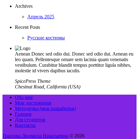
Archives
Апрель 2025
Recent Posts
Русские костюмы
Aenean Donec sed odio dui. Donec sed odio dui. Aenean eu
leo quam. Pellentesque ornare sem lacinia quam venenatis
vestibulum. Curabitur blandit tempus porttitor ligula nibhes,
molestie id vivers dapibus iaculis.
SpicePress Theme
Chestnut Road, California (USA)
Обо мне
Мои достижения
Методичка (мои разработки)
Галерея
Для студентов
Контакты
Павлова Людмила Николаевна
© 2026