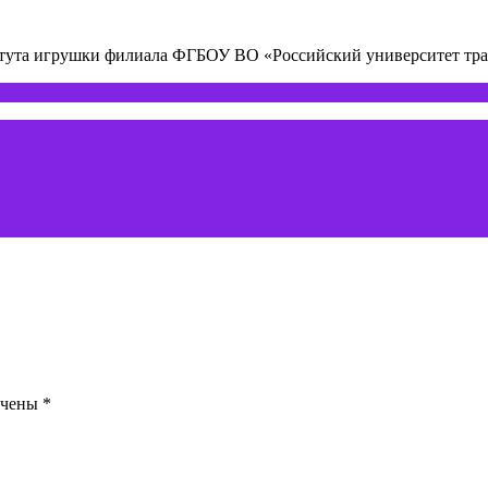
титута игрушки филиала ФГБОУ ВО «Российский университет т
ечены
*