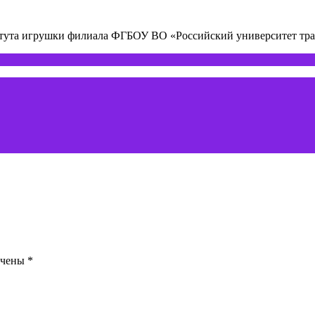
титута игрушки филиала ФГБОУ ВО «Российский университет т
ечены
*