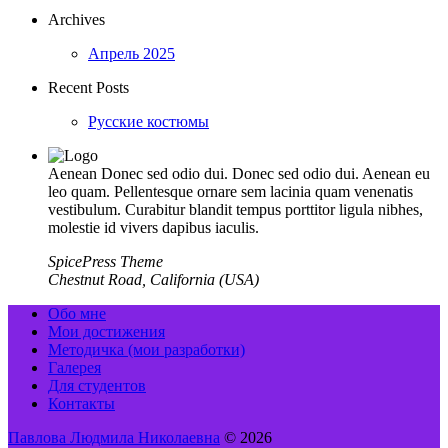
Archives
Апрель 2025
Recent Posts
Русские костюмы
Aenean Donec sed odio dui. Donec sed odio dui. Aenean eu
leo quam. Pellentesque ornare sem lacinia quam venenatis
vestibulum. Curabitur blandit tempus porttitor ligula nibhes,
molestie id vivers dapibus iaculis.
SpicePress Theme
Chestnut Road, California (USA)
Обо мне
Мои достижения
Методичка (мои разработки)
Галерея
Для студентов
Контакты
Павлова Людмила Николаевна
© 2026